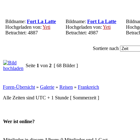
Bildname:
Fort La Latte
Bildname:
Fort La Latte
Bildn
Hochgeladen von:
Yeti
Hochgeladen von:
Yeti
Hochge
Betrachtet: 4887
Betrachtet: 4987
Betrac
Sortiere nach
Seite
1
von
2
[ 68 Bilder ]
Foren-Übersicht
»
Galerie
»
Reisen
»
Frankreich
Alle Zeiten sind UTC + 1 Stunde [ Sommerzeit ]
Wer ist online?
Mitglieder in diesem Album: 0 Mitglieder und 1 Gast