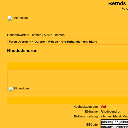
Bernds 
Fot
Anmelden
Unbeantwortete Themen
|
Aktive Themen
Foren-Übersicht
»
Galerie
»
Reisen
»
Großbritannien und Irland
Rhododendron
Hochgeladen von:
Yeti
Bildname:
Rhododendron
Bildbeschreibung:
Kilarney, Irland, M
BBCode: