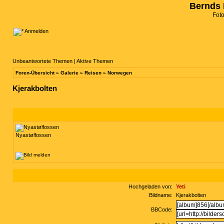
Bernds 
Fot
Anmelden
Unbeantwortete Themen
|
Aktive Themen
Foren-Übersicht
»
Galerie
»
Reisen
»
Norwegen
Kjerakbolten
Nyastølfossen
Hochgeladen von:
Yeti
Bildname:
Kjerakbolten
BBCode: