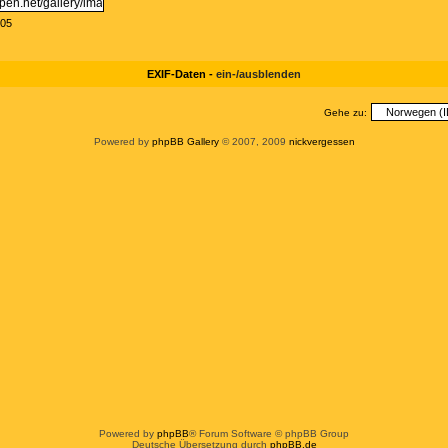
:05
EXIF-Daten -
ein-/ausblenden
Gehe zu:
Powered by
phpBB Gallery
© 2007, 2009
nickvergessen
Powered by
phpBB
® Forum Software © phpBB Group
Deutsche Übersetzung durch
phpBB.de