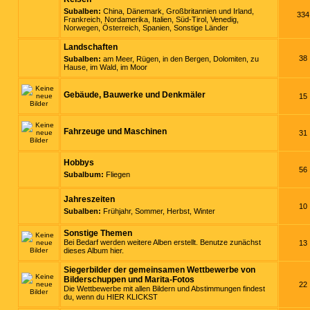
Subalben:
China
,
Dänemark
,
Großbritannien und Irland
,
334
Frankreich
,
Nordamerika
,
Italien
,
Süd-Tirol
,
Venedig
,
Norwegen
,
Österreich
,
Spanien
,
Sonstige Länder
Landschaften
38
Subalben:
am Meer
,
Rügen
,
in den Bergen
,
Dolomiten
,
zu
Hause
,
im Wald
,
im Moor
Gebäude, Bauwerke und Denkmäler
15
Fahrzeuge und Maschinen
31
Hobbys
56
Subalbum:
Fliegen
Jahreszeiten
10
Subalben:
Frühjahr
,
Sommer
,
Herbst
,
Winter
Sonstige Themen
Bei Bedarf werden weitere Alben erstellt. Benutze zunächst
13
dieses Album hier.
Siegerbilder der gemeinsamen Wettbewerbe von
Bilderschuppen und Marita-Fotos
22
Die Wettbewerbe mit allen Bildern und Abstimmungen findest
du, wenn du
HIER KLICKST