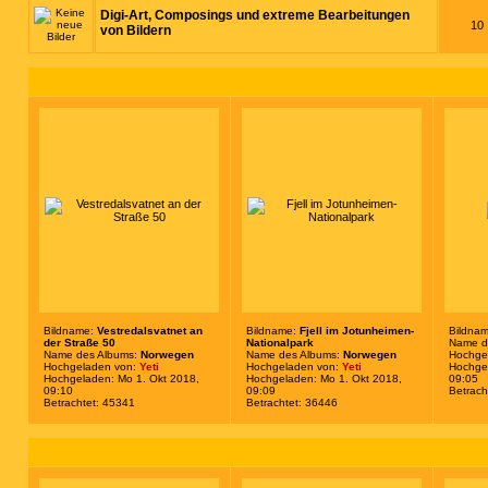
Digi-Art, Composings und extreme Bearbeitungen
10
von Bildern
Bildname:
Vestredalsvatnet an
Bildname:
Fjell im Jotunheimen-
Bildna
der Straße 50
Nationalpark
Name d
Name des Albums:
Norwegen
Name des Albums:
Norwegen
Hochge
Hochgeladen von:
Yeti
Hochgeladen von:
Yeti
Hochgel
Hochgeladen: Mo 1. Okt 2018,
Hochgeladen: Mo 1. Okt 2018,
09:05
09:10
09:09
Betrach
Betrachtet: 45341
Betrachtet: 36446