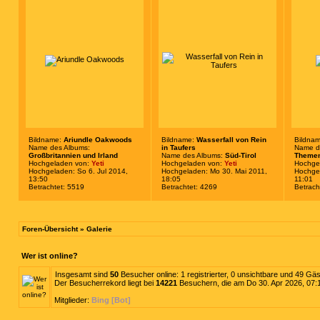
Bildname:
Ariundle Oakwoods
Bildname:
Wasserfall von Rein
Bildna
Name des Albums:
in Taufers
Name d
Großbritannien und Irland
Name des Albums:
Süd-Tirol
Theme
Hochgeladen von:
Yeti
Hochgeladen von:
Yeti
Hochge
Hochgeladen: So 6. Jul 2014,
Hochgeladen: Mo 30. Mai 2011,
Hochgel
13:50
18:05
11:01
Betrachtet: 5519
Betrachtet: 4269
Betrach
Foren-Übersicht
»
Galerie
Wer ist online?
Insgesamt sind
50
Besucher online: 1 registrierter, 0 unsichtbare und 49 Gä
Der Besucherrekord liegt bei
14221
Besuchern, die am Do 30. Apr 2026, 07:12
Mitglieder:
Bing [Bot]