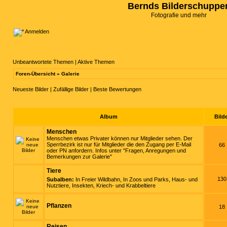
Bernds Bilderschuppe
Fotografie und mehr
Anmelden
Unbeantwortete Themen
|
Aktive Themen
Foren-Übersicht
»
Galerie
Neueste Bilder
|
Zufällige Bilder
|
Beste Bewertungen
Album
Bild
Menschen
Menschen etwas Privater können nur Mitglieder sehen. Der
Sperrbezirk ist nur für Mitglieder die den Zugang per E-Mail
66
oder PN anfordern. Infos unter "Fragen, Anregungen und
Bemerkungen zur Galerie"
Tiere
130
Subalben:
In Freier Wildbahn
,
In Zoos und Parks
,
Haus- und
Nutztiere
,
Insekten, Kriech- und Krabbeltiere
Pflanzen
18
Reisen