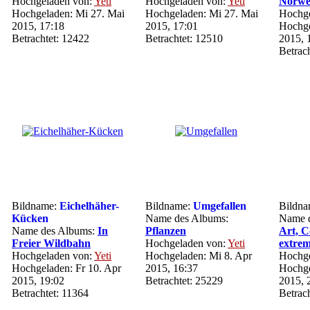
Hochgeladen von:
Yeti
Hochgeladen von:
Yeti
Norwe
Hochgeladen: Mi 27. Mai
Hochgeladen: Mi 27. Mai
Hochge
2015, 17:18
2015, 17:01
Hochge
Betrachtet: 12422
Betrachtet: 12510
2015, 
Betrac
Bildname:
Eichelhäher-
Bildname:
Umgefallen
Bildn
Kücken
Name des Albums:
Name 
Name des Albums:
In
Pflanzen
Art, 
Freier Wildbahn
Hochgeladen von:
Yeti
extrem
Hochgeladen von:
Yeti
Hochgeladen: Mi 8. Apr
Hochge
Hochgeladen: Fr 10. Apr
2015, 16:37
Hochge
2015, 19:02
Betrachtet: 25229
2015, 
Betrachtet: 11364
Betrac