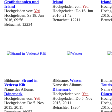
Großbritannien und
Irland
Irland
Irland
Hochgeladen von:
Yeti
Hochge
Hochgeladen von:
Yeti
Hochgeladen: Do 16. Jun
Hochge
Hochgeladen: Sa 18. Jun
2016, 21:42
2016, 
2016, 09:56
Betrachtet: 12211
Betrac
Betrachtet: 12234
Bildname:
Strand in
Bildname:
Wasser
Bildna
Vedersø Klit
Name des Albums:
Touri
Name des Albums:
Dänemark
Name d
Dänemark
Hochgeladen von:
Yeti
Däne
Hochgeladen von:
Yeti
Hochgeladen: Do 5. Nov
Hochge
Hochgeladen: Do 5. Nov
2015, 20:11
Hochge
2015, 20:11
Betrachtet: 13264
2015, 
Betrachtet: 16057
Betrac