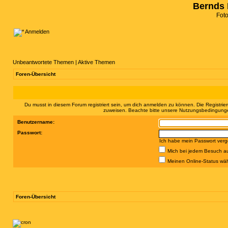
Bernds 
Fot
Anmelden
Unbeantwortete Themen
|
Aktive Themen
Foren-Übersicht
Du musst in diesem Forum registriert sein, um dich anmelden zu können. Die Registrier
zuweisen. Beachte bitte unsere Nutzungsbedingungen
Benutzername:
Passwort:
Ich habe mein Passwort ver
Mich bei jedem Besuch a
Meinen Online-Status wäh
Foren-Übersicht