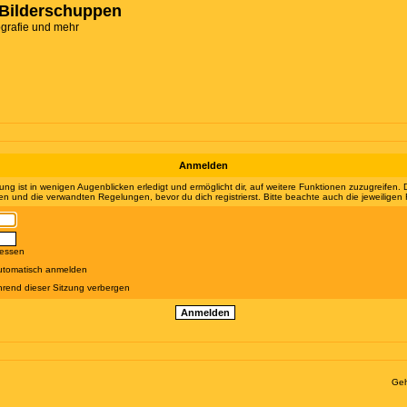
Bilderschuppen
ografie und mehr
Anmelden
ung ist in wenigen Augenblicken erledigt und ermöglicht dir, auf weitere Funktionen zuzugreifen.
 und die verwandten Regelungen, bevor du dich registrierst. Bitte beachte auch die jeweiligen
gessen
utomatisch anmelden
rend dieser Sitzung verbergen
Geh