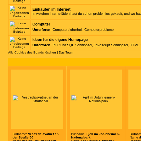
Einkaufen im Internet
In welchen Internetläden hast du schon problemlos gekauft, und wo h
Computer
Unterforen:
Computersicherheit
,
Computerprobleme
Ideen für die eigene Homepage
Unterforen:
PHP und SQL-Schnippsel
,
Javascript-Schnippsel
,
HTML-S
Alle Cookies des Boards löschen
|
Das Team
Bildname:
Vestredalsvatnet an
Bildname:
Fjell im Jotunheimen-
Bildna
der Straße 50
Nationalpark
Name d
Name des Albums:
Norwegen
Name des Albums:
Norwegen
Hochge