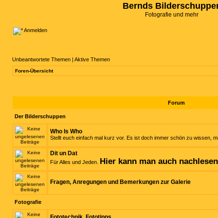
Bernds Bilderschuppe
Fotografie und mehr
Anmelden
Unbeantwortete Themen
|
Aktive Themen
Foren-Übersicht
Forum
Der Bilderschuppen
Who Is Who
Stellt euch einfach mal kurz vor. Es ist doch immer schön zu wissen, mi
Dit un Dat
Hier kann man auch nachlese
Für Alles und Jeden.
Fragen, Anregungen und Bemerkungen zur Galerie
Fotografie
Fototechnik, Fototipps