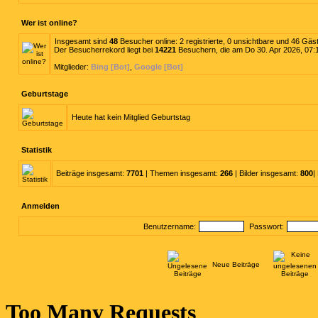
Wer ist online?
Insgesamt sind
48
Besucher online: 2 registrierte, 0 unsichtbare und 46 Gäs
Der Besucherrekord liegt bei
14221
Besuchern, die am Do 30. Apr 2026, 07:12
Mitglieder:
Bing [Bot]
,
Google [Bot]
Geburtstage
Heute hat kein Mitglied Geburtstag
Statistik
Beiträge insgesamt:
7701
| Themen insgesamt:
266
| Bilder insgesamt:
800
|
Anmelden
Benutzername:
Passwort:
Neue Beiträge