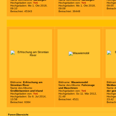
Hochgeladen von:
Yeti
Hochgeladen von:
Yeti
Hochgel
Hochgeladen: Mo 1. Okt 2018,
Hochgeladen: Mo 1. Okt 2018,
09:05
09:10
09:09
Betrach
Betrachtet: 45343
Betrachtet: 36448
Bildname:
Erfrischung am
Bildname:
Wauwiemobil
Bildna
Strontian River
Name des Albums:
Fahrzeuge
Wettbew
Name des Albums:
und Maschinen
Name d
Großbritannien und Irland
Hochgeladen von:
Yeti
der ge
Hochgeladen von:
Yeti
Hochgeladen: So 11. Mär 2012,
Hochge
Hochgeladen: So 6. Jul 2014,
21:49
Hochge
13:58
Betrachtet: 4521
23:42
Betrachtet: 6384
Betrach
Foren-Übersicht