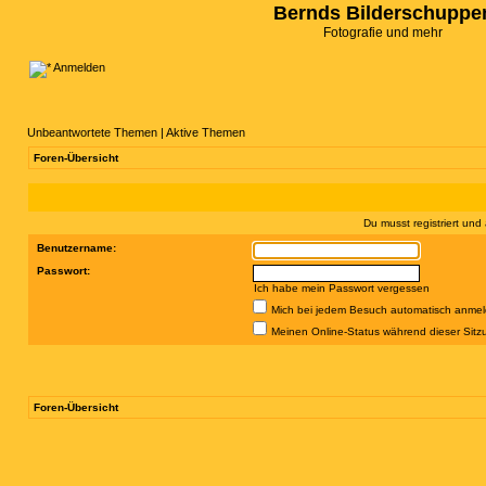
Bernds Bilderschuppe
Fotografie und mehr
Anmelden
Unbeantwortete Themen
|
Aktive Themen
Foren-Übersicht
Du musst registriert un
Benutzername:
Passwort:
Ich habe mein Passwort vergessen
Mich bei jedem Besuch automatisch anme
Meinen Online-Status während dieser Sitz
Foren-Übersicht