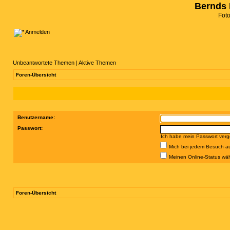
Bernds 
Fot
Anmelden
Unbeantwortete Themen
|
Aktive Themen
Foren-Übersicht
Benutzername:
Passwort:
Ich habe mein Passwort ver
Mich bei jedem Besuch a
Meinen Online-Status wäh
Foren-Übersicht