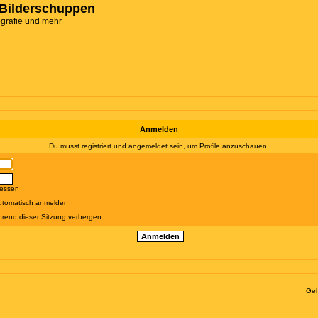
Bilderschuppen
ografie und mehr
Anmelden
Du musst registriert und angemeldet sein, um Profile anzuschauen.
gessen
utomatisch anmelden
rend dieser Sitzung verbergen
Geh