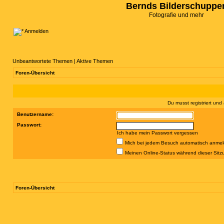
Bernds Bilderschuppe
Fotografie und mehr
Anmelden
Unbeantwortete Themen
|
Aktive Themen
Foren-Übersicht
Du musst registriert un
Benutzername:
Passwort:
Ich habe mein Passwort vergessen
Mich bei jedem Besuch automatisch anme
Meinen Online-Status während dieser Sitz
Foren-Übersicht