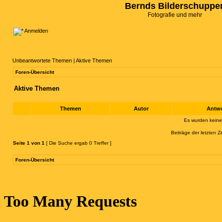
Bernds Bilderschuppe
Fotografie und mehr
Anmelden
Unbeantwortete Themen
|
Aktive Themen
Foren-Übersicht
Aktive Themen
Themen
Autor
Antw
Es wurden kein
Beiträge der letzten Z
Seite
1
von
1
[ Die Suche ergab 0 Treffer ]
Foren-Übersicht