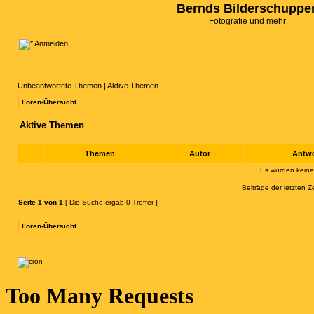
Bernds Bilderschuppe
Fotografie und mehr
Anmelden
Unbeantwortete Themen
|
Aktive Themen
Foren-Übersicht
Aktive Themen
Themen
Autor
Antw
Es wurden kein
Beiträge der letzten Z
Seite
1
von
1
[ Die Suche ergab 0 Treffer ]
Foren-Übersicht