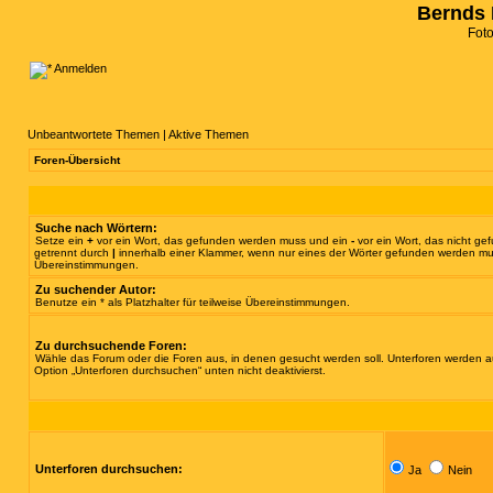
Bernds 
Fot
Anmelden
Unbeantwortete Themen
|
Aktive Themen
Foren-Übersicht
Suche nach Wörtern:
Setze ein
+
vor ein Wort, das gefunden werden muss und ein
-
vor ein Wort, das nicht g
getrennt durch
|
innerhalb einer Klammer, wenn nur eines der Wörter gefunden werden muss.
Übereinstimmungen.
Zu suchender Autor:
Benutze ein * als Platzhalter für teilweise Übereinstimmungen.
Zu durchsuchende Foren:
Wähle das Forum oder die Foren aus, in denen gesucht werden soll. Unterforen werden au
Option „Unterforen durchsuchen“ unten nicht deaktivierst.
Unterforen durchsuchen:
Ja
Nein