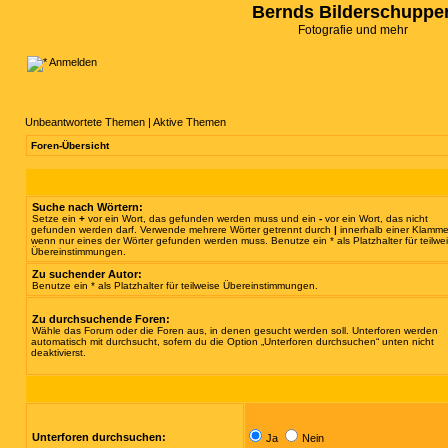
Bernds Bilderschuppe
Fotografie und mehr
Anmelden
Unbeantwortete Themen
|
Aktive Themen
Foren-Übersicht
Suche nach Wörtern:
Setze ein
+
vor ein Wort, das gefunden werden muss und ein
-
vor ein Wort, das nicht
gefunden werden darf. Verwende mehrere Wörter getrennt durch
|
innerhalb einer Klamme
wenn nur eines der Wörter gefunden werden muss. Benutze ein * als Platzhalter für teilwe
Übereinstimmungen.
Zu suchender Autor:
Benutze ein * als Platzhalter für teilweise Übereinstimmungen.
Zu durchsuchende Foren:
Wähle das Forum oder die Foren aus, in denen gesucht werden soll. Unterforen werden
automatisch mit durchsucht, sofern du die Option „Unterforen durchsuchen“ unten nicht
deaktivierst.
Unterforen durchsuchen:
Ja
Nein