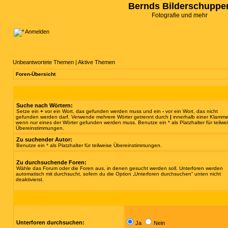
Bernds Bilderschuppe
Fotografie und mehr
Anmelden
Unbeantwortete Themen
|
Aktive Themen
Foren-Übersicht
Suche nach Wörtern:
Setze ein
+
vor ein Wort, das gefunden werden muss und ein
-
vor ein Wort, das nicht
gefunden werden darf. Verwende mehrere Wörter getrennt durch
|
innerhalb einer Klamme
wenn nur eines der Wörter gefunden werden muss. Benutze ein * als Platzhalter für teilwe
Übereinstimmungen.
Zu suchender Autor:
Benutze ein * als Platzhalter für teilweise Übereinstimmungen.
Zu durchsuchende Foren:
Wähle das Forum oder die Foren aus, in denen gesucht werden soll. Unterforen werden
automatisch mit durchsucht, sofern du die Option „Unterforen durchsuchen“ unten nicht
deaktivierst.
Unterforen durchsuchen:
Ja
Nein