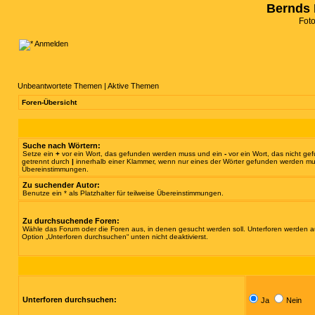
Bernds 
Fot
Anmelden
Unbeantwortete Themen
|
Aktive Themen
Foren-Übersicht
Suche nach Wörtern:
Setze ein
+
vor ein Wort, das gefunden werden muss und ein
-
vor ein Wort, das nicht g
getrennt durch
|
innerhalb einer Klammer, wenn nur eines der Wörter gefunden werden muss.
Übereinstimmungen.
Zu suchender Autor:
Benutze ein * als Platzhalter für teilweise Übereinstimmungen.
Zu durchsuchende Foren:
Wähle das Forum oder die Foren aus, in denen gesucht werden soll. Unterforen werden au
Option „Unterforen durchsuchen“ unten nicht deaktivierst.
Unterforen durchsuchen:
Ja
Nein