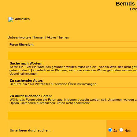
Bernds 
Fot
Anmelden
Unbeantwortete Themen
|
Aktive Themen
Foren-Übersicht
Suche nach Wörtern:
Setze ein
+
vor ein Wort, das gefunden werden muss und ein
-
vor ein Wort, das nicht g
getrennt durch
|
innerhalb einer Klammer, wenn nur eines der Wörter gefunden werden muss.
Übereinstimmungen.
Zu suchender Autor:
Benutze ein * als Platzhalter für teilweise Übereinstimmungen.
Zu durchsuchende Foren:
Wähle das Forum oder die Foren aus, in denen gesucht werden soll. Unterforen werden au
Option „Unterforen durchsuchen“ unten nicht deaktivierst.
Unterforen durchsuchen:
Ja
Nein