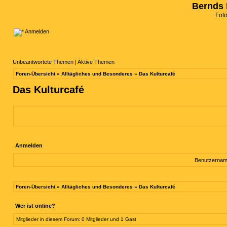
Bernds 
Fot
Anmelden
Unbeantwortete Themen
|
Aktive Themen
Foren-Übersicht
»
Alltägliches und Besonderes
»
Das Kulturcafé
Das Kulturcafé
Anmelden
Benutzernam
Foren-Übersicht
»
Alltägliches und Besonderes
»
Das Kulturcafé
Wer ist online?
Mitglieder in diesem Forum: 0 Mitglieder und 1 Gast