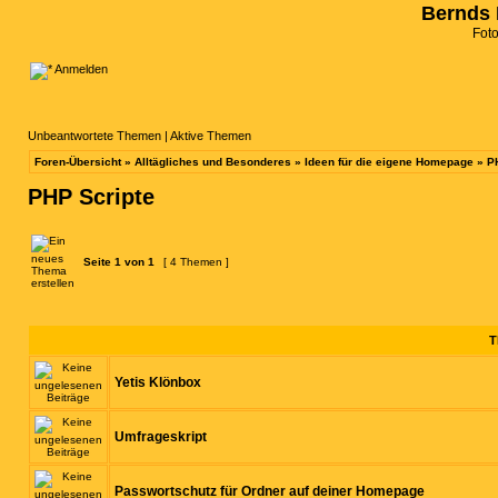
Bernds 
Fot
Anmelden
Unbeantwortete Themen
|
Aktive Themen
Foren-Übersicht
»
Alltägliches und Besonderes
»
Ideen für die eigene Homepage
»
P
PHP Scripte
Seite
1
von
1
[ 4 Themen ]
T
Yetis Klönbox
Umfrageskript
Passwortschutz für Ordner auf deiner Homepage