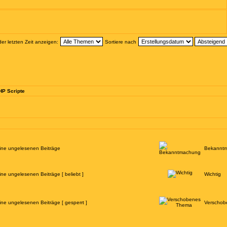
r letzten Zeit anzeigen:
Sortiere nach
HP Scripte
ine ungelesenen Beiträge
Bekannt
ine ungelesenen Beiträge [ beliebt ]
Wichtig
ine ungelesenen Beiträge [ gesperrt ]
Verschob