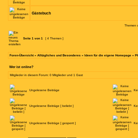
Gästebuch
Themen de
Seite
1
von
1
[ 4 Themen ]
Foren-Übersicht
»
Alltägliches und Besonderes
»
Ideen für die eigene Homepage
»
P
Wer ist online?
Mitglieder in diesem Forum: 0 Mitglieder und 1 Gast
Ungelesene Beiträge
Ke
Ungelesene Beiträge [ beliebt ]
Ke
Ungelesene Beiträge [ gesperrt ]
Ke