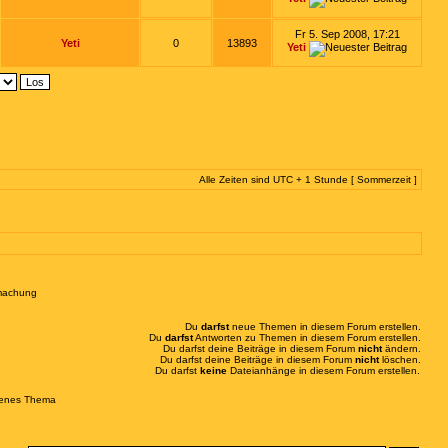
Fr 5. Sep 2008, 17:21
Yeti
0
13893
Yeti
Alle Zeiten sind UTC + 1 Stunde [ Sommerzeit ]
machung
Du
darfst
neue Themen in diesem Forum erstellen.
Du
darfst
Antworten zu Themen in diesem Forum erstellen.
Du darfst deine Beiträge in diesem Forum
nicht
ändern.
Du darfst deine Beiträge in diesem Forum
nicht
löschen.
Du darfst
keine
Dateianhänge in diesem Forum erstellen.
enes Thema