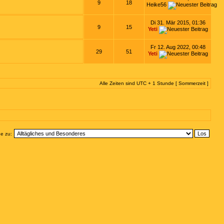
9
18
Heike56
Di 31. Mär 2015, 01:36
9
15
Yeti
Fr 12. Aug 2022, 00:48
29
51
Yeti
Alle Zeiten sind UTC + 1 Stunde [ Sommerzeit ]
e zu: