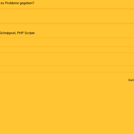
at es Probleme gegeben?
chnippsel
,
PHP Scripte
Geh