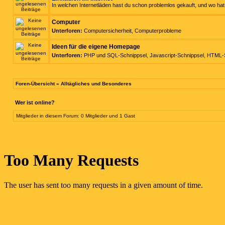
In welchen Internetläden hast du schon problemlos gekauft, und wo h
Computer
Unterforen:
Computersicherheit
,
Computerprobleme
Ideen für die eigene Homepage
Unterforen:
PHP und SQL-Schnippsel
,
Javascript-Schnippsel
,
HTML-S
Foren-Übersicht
»
Alltägliches und Besonderes
Wer ist online?
Mitglieder in diesem Forum: 0 Mitglieder und 1 Gast