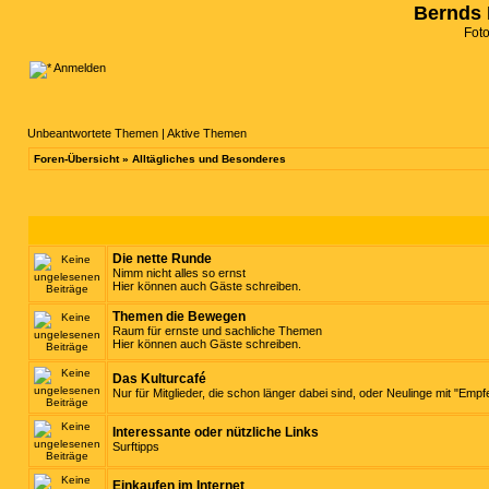
Bernds 
Fot
Anmelden
Unbeantwortete Themen
|
Aktive Themen
Foren-Übersicht
»
Alltägliches und Besonderes
Die nette Runde
Nimm nicht alles so ernst
Hier können auch Gäste schreiben.
Themen die Bewegen
Raum für ernste und sachliche Themen
Hier können auch Gäste schreiben.
Das Kulturcafé
Nur für Mitglieder, die schon länger dabei sind, oder Neulinge mit "Empf
Interessante oder nützliche Links
Surftipps
Einkaufen im Internet