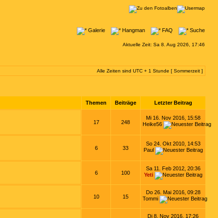
Galerie
Hangman
FAQ
Suche
Aktuelle Zeit: Sa 8. Aug 2026, 17:46
Alle Zeiten sind UTC + 1 Stunde [ Sommerzeit ]
Themen
Beiträge
Letzter Beitrag
Mi 16. Nov 2016, 15:58
17
248
Heike56
So 24. Okt 2010, 14:53
6
33
Paul
Sa 11. Feb 2012, 20:36
6
100
Yeti
Do 26. Mai 2016, 09:28
10
15
Tommi
Di 8. Nov 2016, 17:26