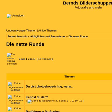
Bernds Bilderschuppe
Fotografie und mehr
Anmelden
Unbeantwortete Themen
|
Aktive Themen
Foren-Übersicht
»
Alltägliches und Besonderes
»
Die nette Runde
Die nette Runde
Seite
1
von
1
[ 17 Themen ]
Themen
Du bist photoshopsüchtig, wenn...
Kennst du den?
[
Gehe zu Seite:
1
...
9
,
10
,
11
]
Radfahren in Perfektion