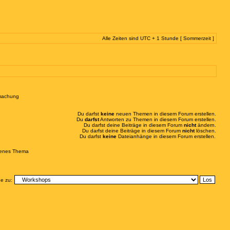
Alle Zeiten sind UTC + 1 Stunde [ Sommerzeit ]
machung
Du darfst
keine
neuen Themen in diesem Forum erstellen.
Du
darfst
Antworten zu Themen in diesem Forum erstellen.
Du darfst deine Beiträge in diesem Forum
nicht
ändern.
Du darfst deine Beiträge in diesem Forum
nicht
löschen.
Du darfst
keine
Dateianhänge in diesem Forum erstellen.
enes Thema
e zu: