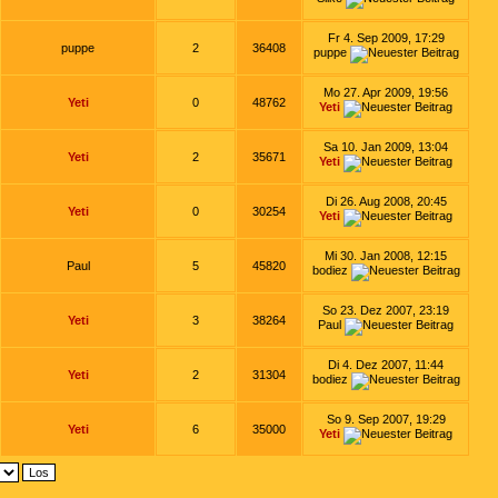
Fr 4. Sep 2009, 17:29
puppe
2
36408
puppe
Mo 27. Apr 2009, 19:56
Yeti
0
48762
Yeti
Sa 10. Jan 2009, 13:04
Yeti
2
35671
Yeti
Di 26. Aug 2008, 20:45
Yeti
0
30254
Yeti
Mi 30. Jan 2008, 12:15
Paul
5
45820
bodiez
So 23. Dez 2007, 23:19
Yeti
3
38264
Paul
Di 4. Dez 2007, 11:44
Yeti
2
31304
bodiez
So 9. Sep 2007, 19:29
Yeti
6
35000
Yeti