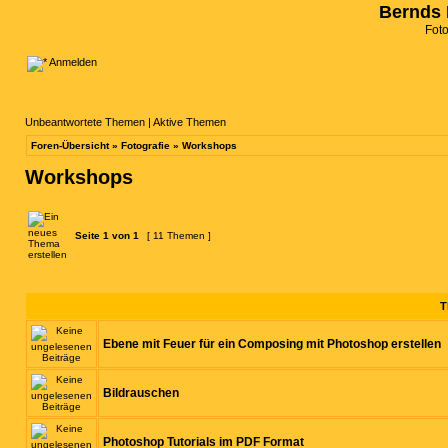
Bernds 
Fot
Anmelden
Unbeantwortete Themen
|
Aktive Themen
Foren-Übersicht
»
Fotografie
»
Workshops
Workshops
Seite
1
von
1
[ 11 Themen ]
T
Ebene mit Feuer für ein Composing mit Photoshop erstellen
Bildrauschen
Photoshop Tutorials im PDF Format