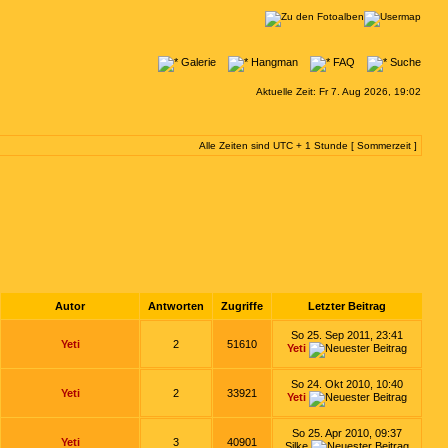
Galerie
Hangman
FAQ
Suche
Aktuelle Zeit: Fr 7. Aug 2026, 19:02
Alle Zeiten sind UTC + 1 Stunde [ Sommerzeit ]
Autor
Antworten
Zugriffe
Letzter Beitrag
So 25. Sep 2011, 23:41
Yeti
2
51610
Yeti
So 24. Okt 2010, 10:40
Yeti
2
33921
Yeti
So 25. Apr 2010, 09:37
Yeti
3
40901
Silke