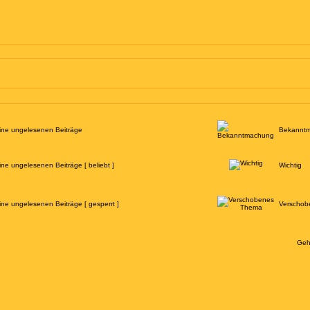
ine ungelesenen Beiträge
Bekannt
ine ungelesenen Beiträge [ beliebt ]
Wichtig
ine ungelesenen Beiträge [ gesperrt ]
Verschob
Geh