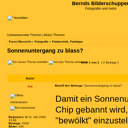
Bernds Bilderschuppe
Fotografie und mehr
Anmelden
Unbeantwortete Themen
|
Aktive Themen
Foren-Übersicht
»
Fotografie
»
Fototechnik, Fototipps
Sonnenuntergang zu blass?
Seite
1
von
1
[ 2 Beiträge ]
Autor
Betreff des Beitrags:
Sonnenuntergang zu blass?
Yeti
Damit ein Sonnenu
Administrator
Chip gebannt wird,
Registriert:
Mi 11. Okt 2006,
"bewölkt" einzustel
13:46
Beiträge:
3336
Bilder:
434