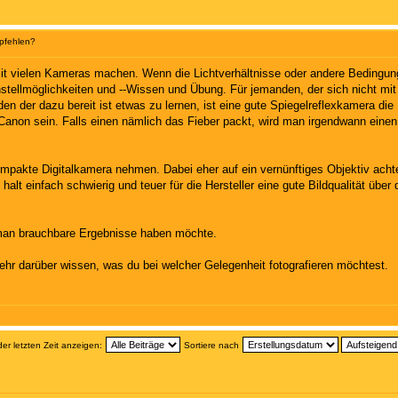
pfehlen?
 vielen Kameras machen. Wenn die Lichtverhältnisse oder andere Bedingunge
stellmöglichkeiten und --Wissen und Übung. Für jemanden, der sich nicht mit
en der dazu bereit ist etwas zu lernen, ist eine gute Spiegelreflexkamera die
er Canon sein. Falls einen nämlich das Fieber packt, wird man irgendwann ei
mpakte Digitalkamera nehmen. Dabei eher auf ein vernünftiges Objektiv achten
t halt einfach schwierig und teuer für die Hersteller eine gute Bildqualität 
n man brauchbare Ergebnisse haben möchte.
 darüber wissen, was du bei welcher Gelegenheit fotografieren möchtest.
der letzten Zeit anzeigen:
Sortiere nach