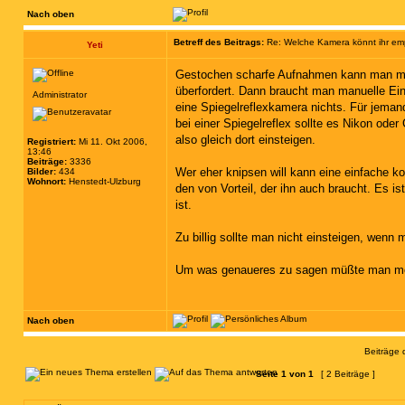
Nach oben
Betreff des Beitrags:
Re: Welche Kamera könnt ihr em
Yeti
Gestochen scharfe Aufnahmen kann man mit
überfordert. Dann braucht man manuelle Ein
Administrator
eine Spiegelreflexkamera nichts. Für jemand
bei einer Spiegelreflex sollte es Nikon od
also gleich dort einsteigen.
Registriert:
Mi 11. Okt 2006,
13:46
Beiträge:
3336
Wer eher knipsen will kann eine einfache ko
Bilder:
434
Wohnort:
Henstedt-Ulzburg
den von Vorteil, der ihn auch braucht. Es is
ist.
Zu billig sollte man nicht einsteigen, wen
Um was genaueres zu sagen müßte man mehr
Nach oben
Beiträge 
Seite
1
von
1
[ 2 Beiträge ]