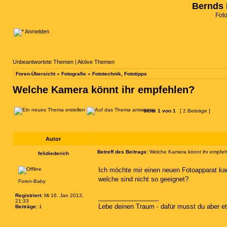
Bernds 
Fot
Anmelden
Unbeantwortete Themen
|
Aktive Themen
Foren-Übersicht
»
Fotografie
»
Fototechnik, Fototipps
Welche Kamera könnt ihr empfehlen?
Seite
1
von
1
[ 2 Beiträge ]
Autor
Betreff des Beitrags:
Welche Kamera könnt ihr empfe
felidiederich
Ich möchte mir einen neuen Fotoapparat ka
welche sind nicht so geeignet?
Foren-Baby
Registriert:
Mi 16. Jan 2013,
_________________
21:33
Lebe deinen Traum - dafür musst du aber e
Beiträge:
1