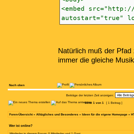
<embed src="http:/
autostart="true" l
Natürlich muß der Pfad
immer die gleiche Musi
Nach oben
Beiträge der letzten Zeit anzeigen:
Seite
1
von
1
[ 1 Beitrag ]
Foren-Übersicht
»
Alltägliches und Besonderes
»
Ideen für die eigene Homepage
»
H
Wer ist online?
Mitglieder in diesem Forum: 0 Mitglieder und 1 Gast