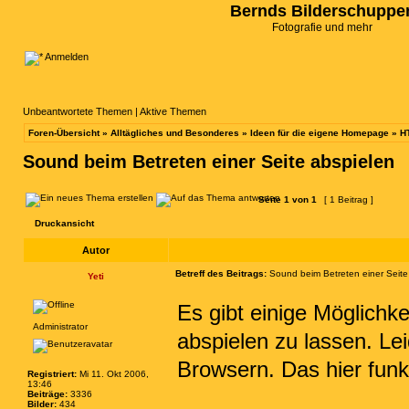
Bernds Bilderschuppe
Fotografie und mehr
Anmelden
Unbeantwortete Themen
|
Aktive Themen
Foren-Übersicht
»
Alltägliches und Besonderes
»
Ideen für die eigene Homepage
»
H
Sound beim Betreten einer Seite abspielen
Seite
1
von
1
[ 1 Beitrag ]
Druckansicht
Autor
Betreff des Beitrags:
Sound beim Betreten einer Seite
Yeti
Es gibt einige Möglichk
Administrator
abspielen zu lassen. Lei
Browsern. Das hier funk
Registriert:
Mi 11. Okt 2006,
13:46
Beiträge:
3336
Bilder:
434