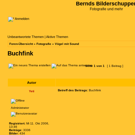
Bernds Bilderschuppe
Fotografie und mehr
Anmelden
Unbeantwortete Themen
|
Aktive Themen
Foren-Übersicht
»
Fotografie
»
Vögel mit Sound
Buchfink
Seite
1
von
1
[ 1 Beitrag ]
Autor
Betreff des Beitrags:
Buchfink
Yeti
Administrator
Registriert:
Mi 11. Okt 2006,
13:46
Beiträge:
3336
Bilder:
434