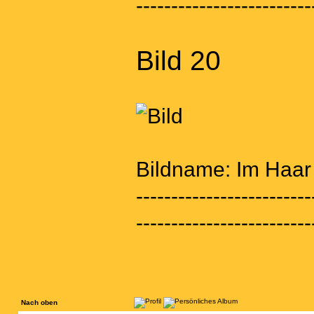
-------------------------
Bild 20
Bildname: Im Haar
-------------------------
-------------------------
Nach oben