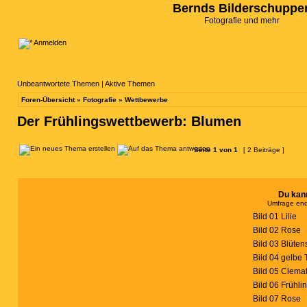
Bernds Bilderschuppe
Fotografie und mehr
Anmelden
Unbeantwortete Themen
|
Aktive Themen
Foren-Übersicht
»
Fotografie
»
Wettbewerbe
Der Frühlingswettbewerb: Blumen
Seite
1
von
1
[ 2 Beiträge ]
Du kann
Umfrage end
Bild 01 Lilie
Bild 02 Rose
Bild 03 Blüte
Bild 04 gelbe 
Bild 05 Clemat
Bild 06 Frühli
Bild 07 Rose