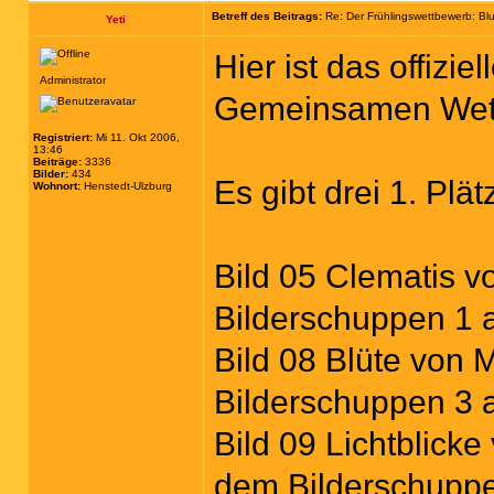
Betreff des Beitrags:
Re: Der Frühlingswettbewerb: B
Yeti
Hier ist das offizi
Administrator
Gemeinsamen Wet
Registriert:
Mi 11. Okt 2006,
13:46
Beiträge:
3336
Bilder:
434
Es gibt drei 1. Plä
Wohnort:
Henstedt-Ulzburg
Bild 05 Clematis 
Bilderschuppen 1 
Bild 08 Blüte von 
Bilderschuppen 3 
Bild 09 Lichtblick
dem Bilderschuppe