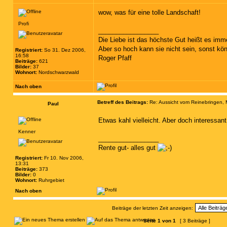
wow, was für eine tolle Landschaft!
Profi
_________________
Die Liebe ist das höchste Gut heißt es imme
Aber so hoch kann sie nicht sein, sonst kön
Registriert:
So 31. Dez 2006,
16:58
Roger Pfaff
Beiträge:
621
Bilder:
37
Wohnort:
Nordschwarzwald
Nach oben
Betreff des Beitrags:
Re: Aussicht vom Reinebringen,
Paul
Etwas kahl vielleicht. Aber doch interessant
Kenner
_________________
Rente gut- alles gut
Registriert:
Fr 10. Nov 2006,
13:31
Beiträge:
373
Bilder:
0
Wohnort:
Ruhrgebiet
Nach oben
Beiträge der letzten Zeit anzeigen:
Seite
1
von
1
[ 3 Beiträge ]