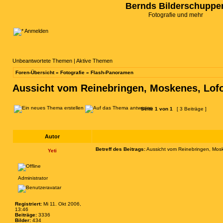
Bernds Bilderschuppe
Fotografie und mehr
Anmelden
Unbeantwortete Themen
|
Aktive Themen
Foren-Übersicht
»
Fotografie
»
Flash-Panoramen
Aussicht vom Reinebringen, Moskenes, Lof
Seite
1
von
1
[ 3 Beiträge ]
Autor
Betreff des Beitrags:
Aussicht vom Reinebringen, Mos
Yeti
Administrator
Registriert:
Mi 11. Okt 2006,
13:46
Beiträge:
3336
Bilder:
434