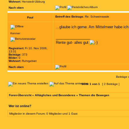
Wohnort:
Henstedt-Ulzburg
Nach oben
Betreff des Beitrags:
Re: Schweinswale
Paul
...glaube ich gerne. Am Mittelmeer habe ich
Kenner
_________________
Rente gut- alles gut
Registriert:
Fr 10. Nov 2006,
13:31
Beiträge:
373
Bilder:
0
Wohnort:
Ruhrgebiet
Nach oben
Beiträge 
Seite
1
von
1
[ 2 Beiträge ]
Foren-Übersicht
»
Alltägliches und Besonderes
»
Themen die Bewegen
Wer ist online?
Mitglieder in diesem Forum: 0 Mitglieder und 1 Gast