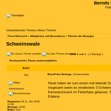
Bernds 
Fot
Anmelden
Unbeantwortete Themen
|
Aktive Themen
Foren-Übersicht
»
Alltägliches und Besonderes
»
Themen die Bewegen
Schweinswale
Seite
1
von
1
[ 2 Beiträge ]
Druckansicht
|
Thema weiterempfehlen
Autor
Betreff des Beitrags:
Schweinswale
Yeti
Heute haben wir zum ersten mal lebende S
Insgesamt waren es mindestens 3 Schweinsw
Administrator
Kamerarucksack im Ferienhaus gelassen. So
Erlebnis.
Registriert:
Mi 11. Okt 2006,
13:46
Beiträge:
3336
Bilder:
434