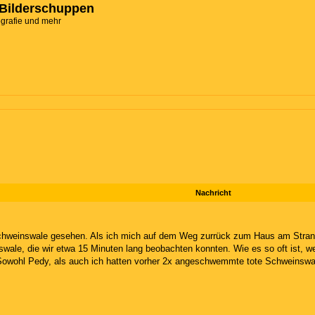
Bilderschuppen
ografie und mehr
Nachricht
chweinswale gesehen. Als ich mich auf dem Weg zurrück zum Haus am Strand
ale, die wir etwa 15 Minuten lang beobachten konnten. Wie es so oft ist, w
wohl Pedy, als auch ich hatten vorher 2x angeschwemmte tote Schweinswale